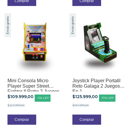
Envío gratis
Envío gratis
Mini Consola Micro
Joystick Player Portatil
Player Super Street
Reto Galaga 2 Juegos
Fighter II Retro 2 Juegos
En 1
$109.999,00
$125.999,00
en 1
-
11
%
OFF
-
17
%
OFF
$123.999,00
$151.999,00