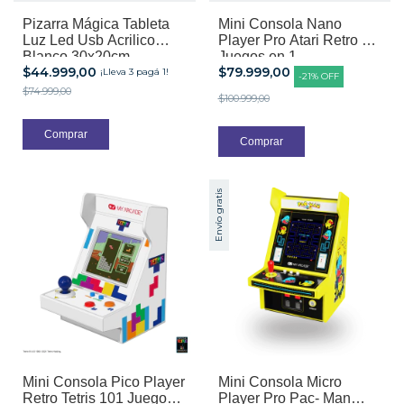
Pizarra Mágica Tableta
Mini Consola Nano
Luz Led Usb Acrilico
Player Pro Atari Retro 75
Blanco 30x20cm
Juegos en 1
$44.999,00
$79.999,00
¡Lleva 3 pagá 1!
-
21
%
OFF
$74.999,00
$100.999,00
Envío gratis
Mini Consola Pico Player
Mini Consola Micro
Retro Tetris 101 Juegos
Player Pro Pac- Man