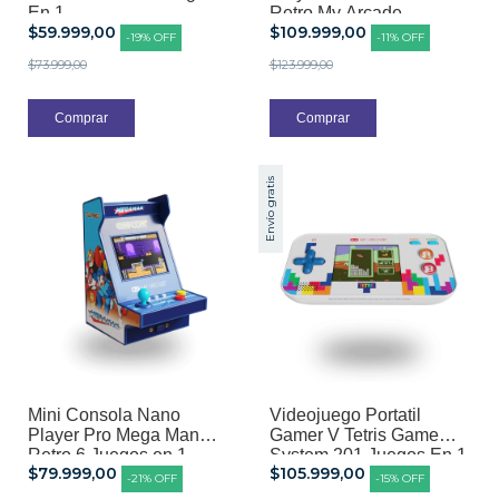
En 1
Retro My Arcade
$59.999,00
$109.999,00
-
19
%
OFF
-
11
%
OFF
$73.999,00
$123.999,00
Envío gratis
Mini Consola Nano
Videojuego Portatil
Player Pro Mega Man
Gamer V Tetris Game
Retro 6 Juegos en 1
System 201 Juegos En 1
$79.999,00
$105.999,00
-
21
%
OFF
-
15
%
OFF