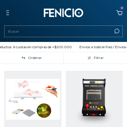
0
ctos. 6 cuotas en compras de +$200.000
Envíos a todo el País / Envíos en el
Ordenar
Filtrar