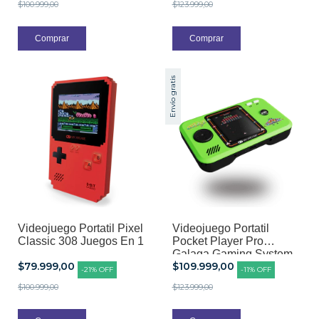
$100.999,00
$123.999,00
Envío gratis
Videojuego Portatil Pixel
Videojuego Portatil
Classic 308 Juegos En 1
Pocket Player Pro
Galaga Gaming System
$79.999,00
$109.999,00
2 Juegos En 1
-
21
%
OFF
-
11
%
OFF
$100.999,00
$123.999,00