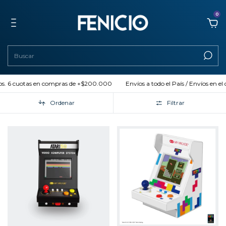
0
 cuotas en compras de +$200.000
Envíos a todo el País / Envíos en el día (A
Ordenar
Filtrar