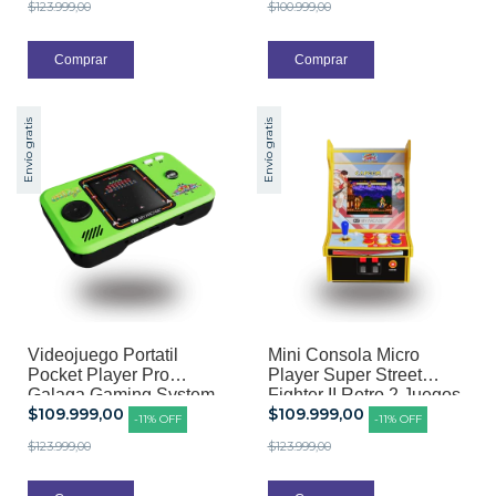
$123.999,00
$100.999,00
Envío gratis
Envío gratis
Videojuego Portatil
Mini Consola Micro
Pocket Player Pro
Player Super Street
Galaga Gaming System
Fighter II Retro 2 Juegos
$109.999,00
$109.999,00
2 Juegos En 1
en 1
-
11
%
OFF
-
11
%
OFF
$123.999,00
$123.999,00