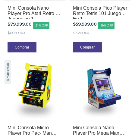
Mini Consola Nano
Mini Consola Pico Player
Player Pro Atari Retro 75
Retro Tetris 101 Juegos
Juegos en 1
En 1
$79.999,00
$59.999,00
-
21
%
OFF
-
19
%
OFF
$100.999,00
$73.999,00
Envío gratis
Mini Consola Micro
Mini Consola Nano
Player Pro Pac- Man
Player Pro Mega Man