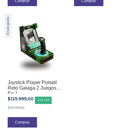
Envío gratis
Joystick Player Portatil
Reto Galaga 2 Juegos
En 1
$125.999,00
-
17
%
OFF
$151.999,00