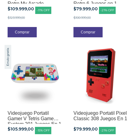
Retro My Arcade
Retro 6 Juegos en 1
$109.999,00
$79.999,00
-
11
%
OFF
-
21
%
OFF
$123.999,00
$100.999,00
Envío gratis
Videojuego Portatil
Videojuego Portatil Pixel
Gamer V Tetris Game
Classic 308 Juegos En 1
System 201 Juegos En 1
$105.999,00
$79.999,00
-
15
%
OFF
-
21
%
OFF