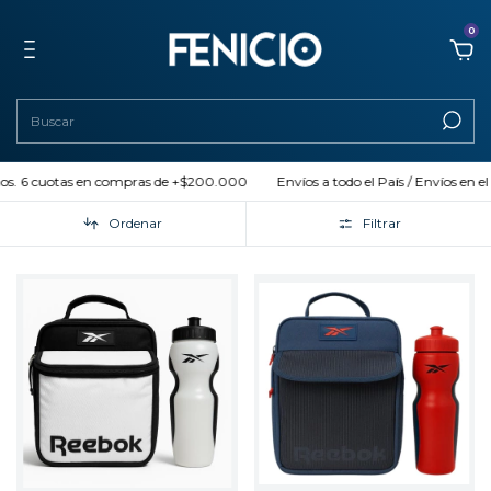
0
ctos. 6 cuotas en compras de +$200.000
Envíos a todo el País / Envíos en el
Ordenar
Filtrar