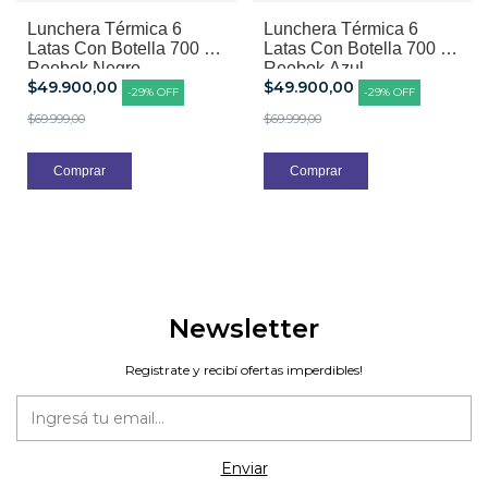
Lunchera Térmica 6
Lunchera Térmica 6
Latas Con Botella 700 ml
Latas Con Botella 700 ml
Reebok Negro
Reebok Azul
$49.900,00
$49.900,00
-
29
%
OFF
-
29
%
OFF
$69.999,00
$69.999,00
Newsletter
Registrate y recibí ofertas imperdibles!