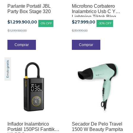
Parlante Portatil JBL
Microfono Corbatero
Party Box Stage 320
Inalambrico Usb C Y
Lightning Tiktok Blog
$1.299.900,00
$27.999,00
-
0
%
OFF
-
30
%
OFF
$1.299.900,00
$39.999,00
Envío gratis
Inflador Inalambrico
Secador De Pelo Travel
Portátil 150PSI Fanttik
1500 W Beauty Pampita